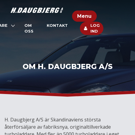
Skip
to
Menu
content
ARE
OM
KONTAKT
LOG
OSS
IND
OM H. DAUGBJERG A/S
H. Daugbjerg A/S är Skandinaviens största
återförsäljare av fabriksnya, originaltillverkade
turboladdare. Med fler än 5000 turboladdare i eget