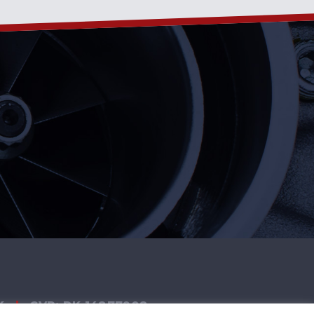
K
|
CVR: DK 14877908