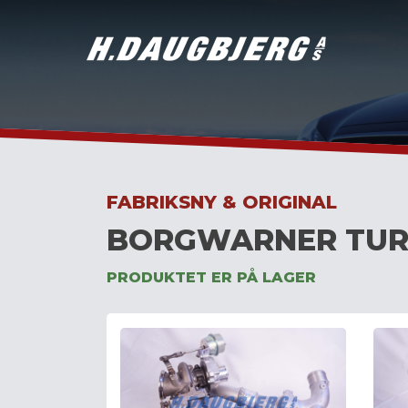
Skip
to
content
FABRIKSNY & ORIGINAL
BORGWARNER TUR
PRODUKTET ER PÅ LAGER