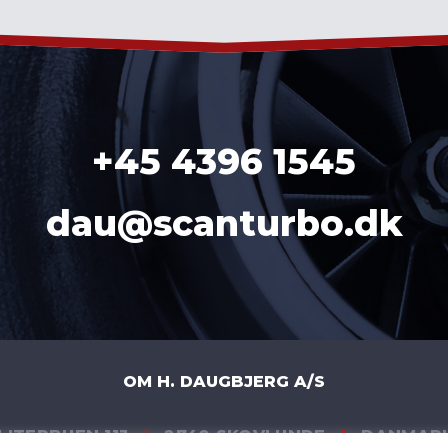
+45 4396 1545
dau@scanturbo.dk
OM H. DAUGBJERG A/S
LITERBUEN 11J
|
2740 SKOVLUNDE
|
DANMAR