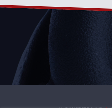
H. DAUGBJERG A/S
|