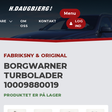
Skip
to
Menu
content
ARE
OM
KONTAKT
LOG
OSS
IND
FABRIKSNY & ORIGINAL
BORGWARNER
TURBOLADER
10009880019
PRODUKTET ER PÅ LAGER