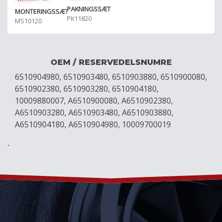
PAKNINGSSÆT
MONTERINGSSÆT
PK11820
MS10120
OEM / RESERVEDELSNUMRE
6510904980, 6510903480, 6510903880, 6510900080,
6510902380, 6510903280, 6510904180,
10009880007, A6510900080, A6510902380,
A6510903280, A6510903480, A6510903880,
A6510904180, A6510904980, 10009700019
´