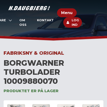
Skip
to
Menu
content
ARE
OM
KONTAKT
LOG
OSS
IND
FABRIKSNY & ORIGINAL
BORGWARNER
TURBOLADER
10009880070
PRODUKTET ER PÅ LAGER