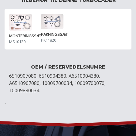
TILBEHØR TIL DENNE TURBOLADER
PAKNINGSSÆT
MONTERINGSSÆT
PK11820
MS10120
OEM / RESERVEDELSNUMRE
6510907080, 6510904380, A6510904380,
A6510907080, 10009700034, 10009700070,
10009880034
´