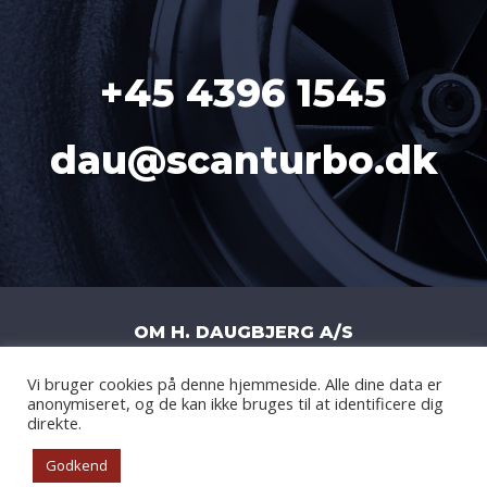
+45 4396 1545
dau@scanturbo.dk
OM H. DAUGBJERG A/S
Vi bruger cookies på denne hjemmeside. Alle dine data er
H. DAUGBJERG A/S
|
LITERBUEN 11J
|
anonymiseret, og de kan ikke bruges til at identificere dig
2740 SKOVLUNDE
|
DANMARK
|
CVR: DK
direkte.
14877908
Godkend