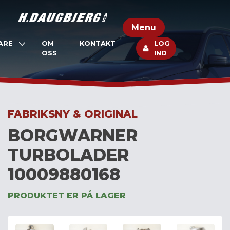
Skip
to
Menu
content
ARE
OM
KONTAKT
LOG
OSS
IND
FABRIKSNY & ORIGINAL
BORGWARNER
TURBOLADER
10009880168
PRODUKTET ER PÅ LAGER