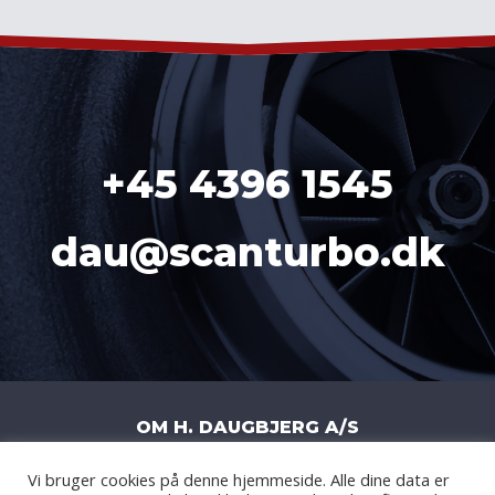
+45 4396 1545
dau@scanturbo.dk
OM H. DAUGBJERG A/S
Vi bruger cookies på denne hjemmeside. Alle dine data er
H. DAUGBJERG A/S
|
LITERBUEN 11J
|