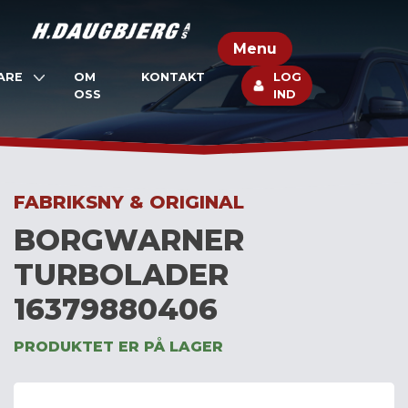
Skip
to
Menu
content
ARE
OM
KONTAKT
LOG
OSS
IND
FABRIKSNY & ORIGINAL
BORGWARNER
TURBOLADER
16379880406
PRODUKTET ER PÅ LAGER