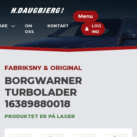
Skip
to
Menu
content
ARE
OM
KONTAKT
LOG
OSS
IND
FABRIKSNY & ORIGINAL
BORGWARNER
TURBOLADER
16389880018
PRODUKTET ER PÅ LAGER