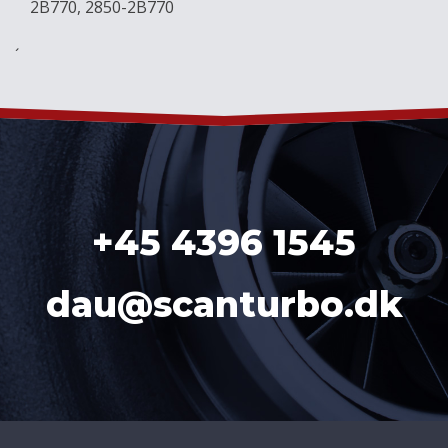
2B770, 2850-2B770
´
+45 4396 1545
dau@scanturbo.dk