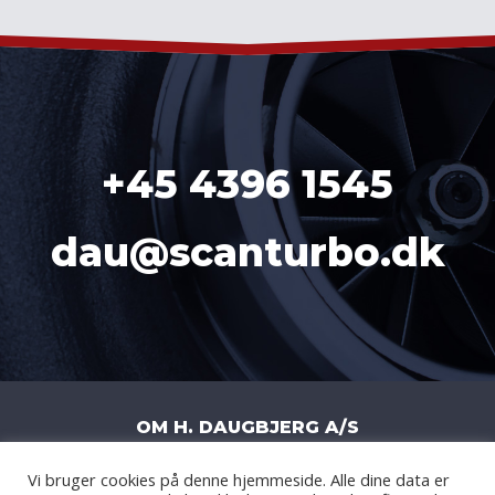
+45 4396 1545
dau@scanturbo.dk
OM H. DAUGBJERG A/S
Vi bruger cookies på denne hjemmeside. Alle dine data er
H. DAUGBJERG A/S
|
LITERBUEN 11J
|