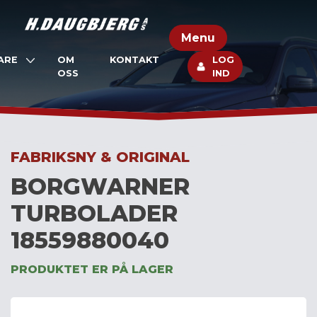
Skip
to
Menu
content
ARE
OM
KONTAKT
LOG
OSS
IND
FABRIKSNY & ORIGINAL
BORGWARNER
TURBOLADER
18559880040
PRODUKTET ER PÅ LAGER