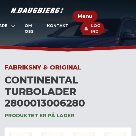
Skip
to
Menu
content
ARE
OM
KONTAKT
LOG
OSS
IND
FABRIKSNY & ORIGINAL
CONTINENTAL
TURBOLADER
2800013006280
PRODUKTET ER PÅ LAGER