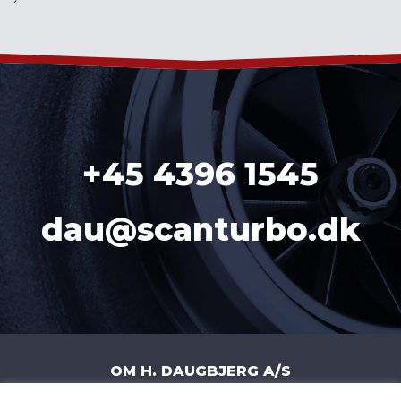
´
+45 4396 1545
dau@scanturbo.dk
OM H. DAUGBJERG A/S