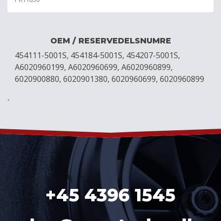
OEM / RESERVEDELSNUMRE
454111-5001S, 454184-5001S, 454207-5001S,
A6020960199, A6020960699, A6020960899,
6020900880, 6020901380, 6020960699, 6020960899
´
+45 4396 1545