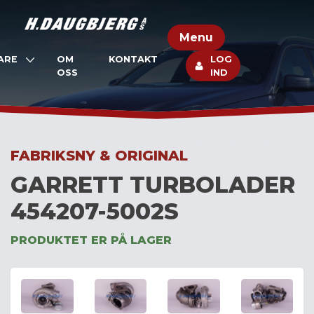
Skip
to
Menu
content
ARE
OM
KONTAKT
LOG
OSS
IND
FABRIKSNY & ORIGINAL
GARRETT TURBOLADER
454207-5002S
PRODUKTET ER PÅ LAGER