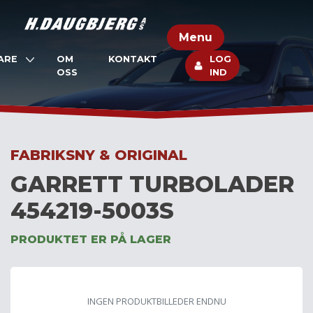
Skip
to
Menu
content
ARE
OM
KONTAKT
LOG
OSS
IND
FABRIKSNY & ORIGINAL
GARRETT TURBOLADER
454219-5003S
PRODUKTET ER PÅ LAGER
INGEN PRODUKTBILLEDER ENDNU