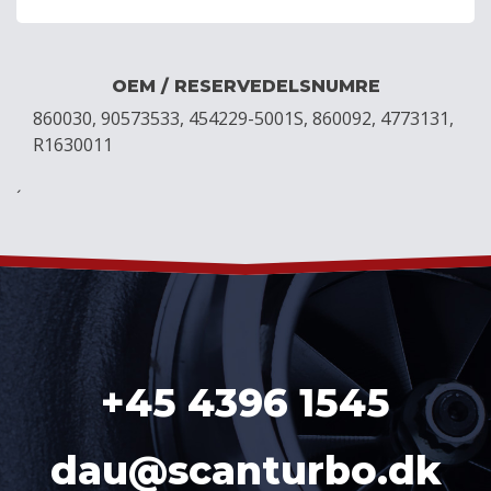
OEM / RESERVEDELSNUMRE
860030, 90573533, 454229-5001S, 860092, 4773131,
R1630011
´
+45 4396 1545
dau@scanturbo.dk