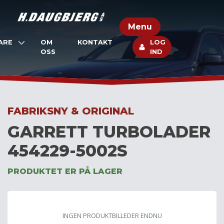
Skip
to
Menu
content
ARE
OM
KONTAKT
LOG
OSS
IND
FABRIKSNY & ORIGINAL
GARRETT TURBOLADER
454229-5002S
PRODUKTET ER PÅ LAGER
INGEN PRODUKTBILLEDER ENDNU