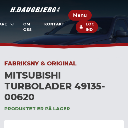
Skip
to
Menu
content
ARE
OM
KONTAKT
LOG
OSS
IND
FABRIKSNY & ORIGINAL
MITSUBISHI
TURBOLADER 49135-
00620
PRODUKTET ER PÅ LAGER