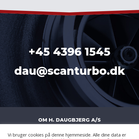
+45 4396 1545
dau@scanturbo.dk
OM H. DAUGBJERG A/S
Vi bruger cookies på denne hjemmeside. Alle dine data er
H. DAUGBJERG A/S
|
LITERBUEN 11J
|