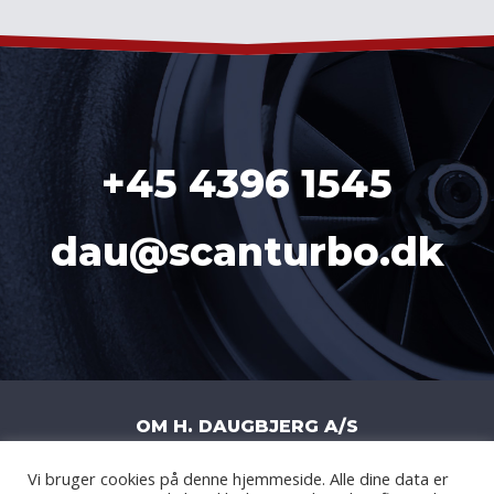
+45 4396 1545
dau@scanturbo.dk
OM H. DAUGBJERG A/S
Vi bruger cookies på denne hjemmeside. Alle dine data er
H. DAUGBJERG A/S
|
LITERBUEN 11J
|