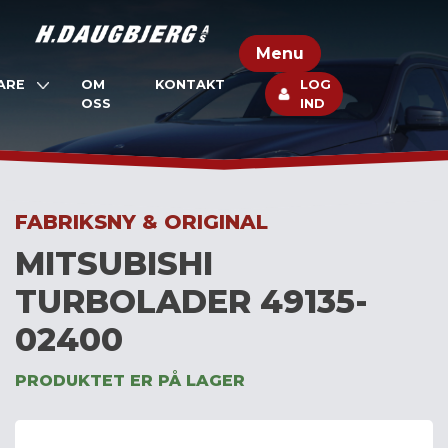
Skip
to
Menu
content
ARE
OM
KONTAKT
LOG
OSS
IND
FABRIKSNY & ORIGINAL
MITSUBISHI
TURBOLADER 49135-
02400
PRODUKTET ER PÅ LAGER