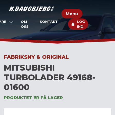
Skip
to
Menu
content
ARE
OM
KONTAKT
LOG
OSS
IND
FABRIKSNY & ORIGINAL
MITSUBISHI
TURBOLADER 49168-
01600
PRODUKTET ER PÅ LAGER