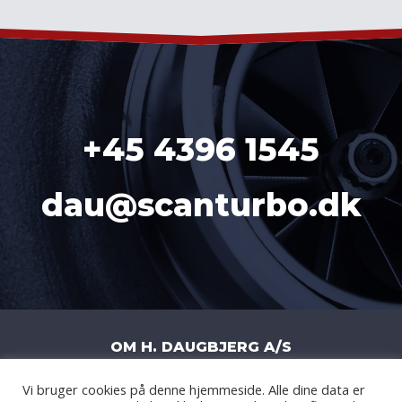
+45 4396 1545
dau@scanturbo.dk
OM H. DAUGBJERG A/S
Vi bruger cookies på denne hjemmeside. Alle dine data er
H. DAUGBJERG A/S
|
LITERBUEN 11J
|