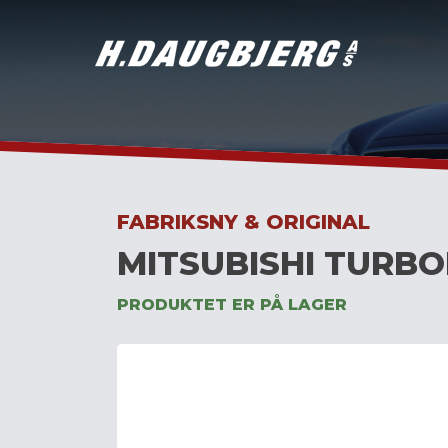
Skip
to
content
FABRIKSNY & ORIGINAL
MITSUBISHI TURBO
PRODUKTET ER PÅ LAGER