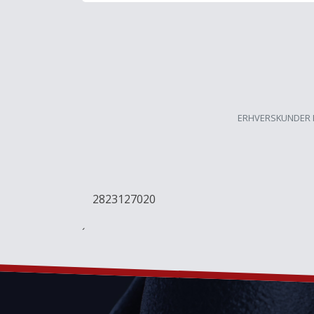
ERHVERSKUNDER 
2823127020
´