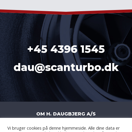
+45 4396 1545
dau@scanturbo.dk
OM H. DAUGBJERG A/S
Vi bruger cookies på denne hjemmeside. Alle dine data er
H. DAUGBJERG A/S
|
LITERBUEN 11J
|