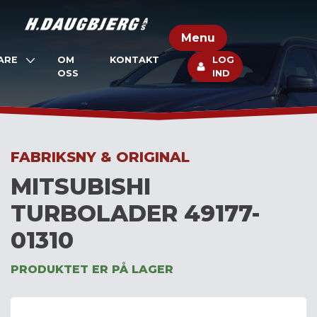
Skip
to
Menu
content
ARE
OM
KONTAKT
LOG
OSS
IND
FABRIKSNY & ORIGINAL
MITSUBISHI
TURBOLADER 49177-
01310
PRODUKTET ER PÅ LAGER