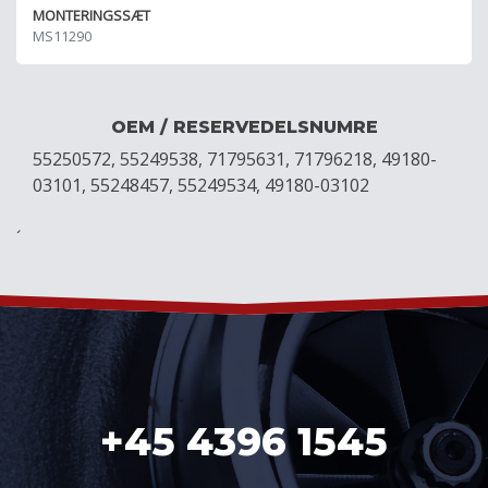
MONTERINGSSÆT
MS11290
OEM / RESERVEDELSNUMRE
55250572, 55249538, 71795631, 71796218, 49180-
03101, 55248457, 55249534, 49180-03102
´
+45 4396 1545