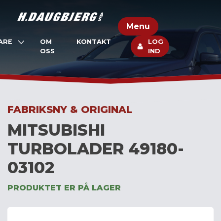
Skip
to
Menu
content
ARE
OM
KONTAKT
LOG
OSS
IND
FABRIKSNY & ORIGINAL
MITSUBISHI
TURBOLADER 49180-
03102
PRODUKTET ER PÅ LAGER