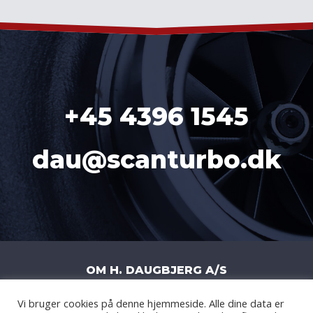
+45 4396 1545
dau@scanturbo.dk
OM H. DAUGBJERG A/S
Vi bruger cookies på denne hjemmeside. Alle dine data er
H. DAUGBJERG A/S
|
LITERBUEN 11J
|