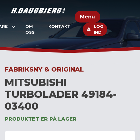
Skip
to
Menu
content
ARE
OM
KONTAKT
LOG
OSS
IND
FABRIKSNY & ORIGINAL
MITSUBISHI
TURBOLADER 49184-
03400
PRODUKTET ER PÅ LAGER