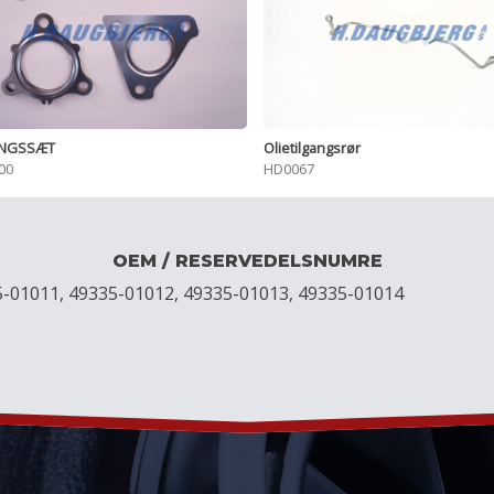
INGSSÆT
Olietilgangsrør
00
HD0067
OEM / RESERVEDELSNUMRE
5-01011, 49335-01012, 49335-01013, 49335-01014