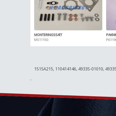
MONTERINGSSÆT
PAKN
MS11150
PK119
1515A215, 110414146, 49335-01010, 4933
´