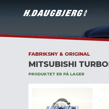
Skip
to
content
FABRIKSNY & ORIGINAL
MITSUBISHI TURBO
PRODUKTET ER PÅ LAGER