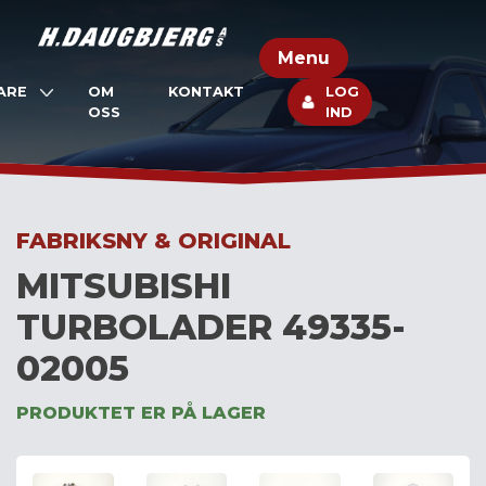
Skip
to
Menu
content
ARE
OM
KONTAKT
LOG
OSS
IND
FABRIKSNY & ORIGINAL
MITSUBISHI
TURBOLADER 49335-
02005
PRODUKTET ER PÅ LAGER