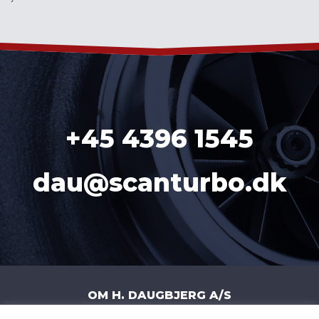
´
+45 4396 1545
dau@scanturbo.dk
OM H. DAUGBJERG A/S