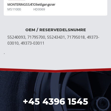
MONTERINGSSÆT
Olietilgangsrør
MS11000
HD0069
OEM / RESERVEDELSNUMRE
55240093, 71795700, 55243431, 71795018, 49373-
03010, 49373-03011
´
+45 4396 1545