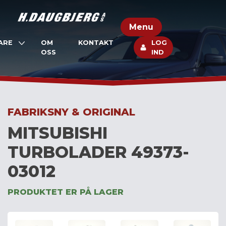
Skip
to
Menu
content
ARE
OM
KONTAKT
LOG
OSS
IND
FABRIKSNY & ORIGINAL
MITSUBISHI
TURBOLADER 49373-
03012
PRODUKTET ER PÅ LAGER