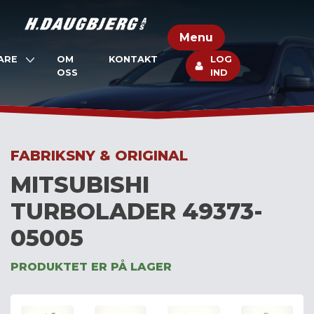
Skip
to
Menu
content
ARE
OM
KONTAKT
LOG
OSS
IND
FABRIKSNY & ORIGINAL
MITSUBISHI
TURBOLADER 49373-
05005
PRODUKTET ER PÅ LAGER