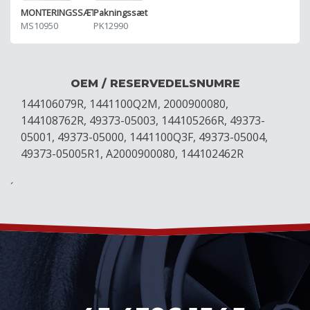
MONTERINGSSÆT
Pakningssæt
MS10950
PK12990
OEM / RESERVEDELSNUMRE
144106079R, 1441100Q2M, 2000900080,
144108762R, 49373-05003, 144105266R, 49373-
05001, 49373-05000, 1441100Q3F, 49373-05004,
49373-05005R1, A2000900080, 144102462R
´