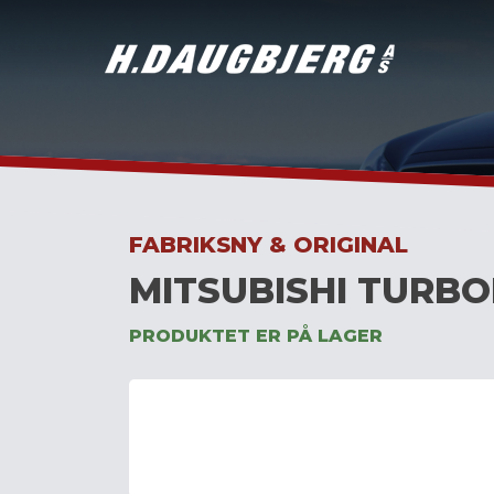
Skip
to
content
FABRIKSNY & ORIGINAL
MITSUBISHI TURBO
PRODUKTET ER PÅ LAGER