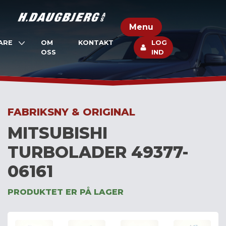
Skip
to
Menu
content
ARE
OM
KONTAKT
LOG
OSS
IND
FABRIKSNY & ORIGINAL
MITSUBISHI
TURBOLADER 49377-
06161
PRODUKTET ER PÅ LAGER