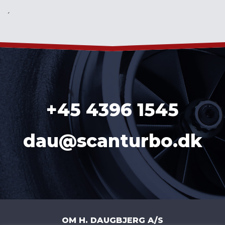
´
+45 4396 1545
dau@scanturbo.dk
OM H. DAUGBJERG A/S