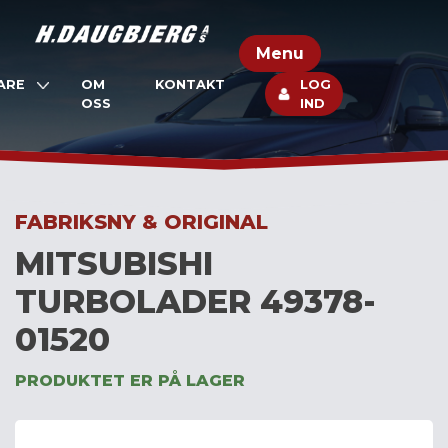
Skip
to
Menu
content
ARE
OM
KONTAKT
LOG
OSS
IND
FABRIKSNY & ORIGINAL
MITSUBISHI
TURBOLADER 49378-
01520
PRODUKTET ER PÅ LAGER