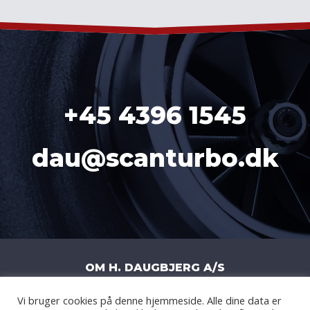
+45 4396 1545
dau@scanturbo.dk
OM H. DAUGBJERG A/S
Vi bruger cookies på denne hjemmeside. Alle dine data er
H. DAUGBJERG A/S
|
LITERBUEN 11J
|