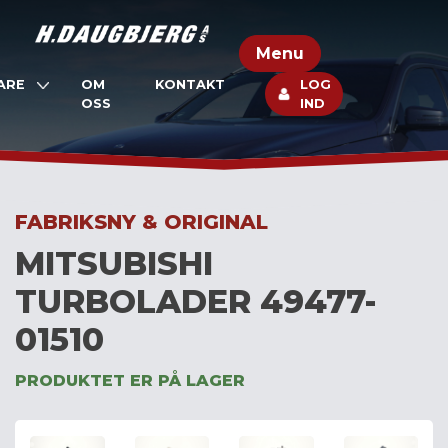
Skip
to
Menu
content
ARE
OM
KONTAKT
LOG
OSS
IND
FABRIKSNY & ORIGINAL
MITSUBISHI
TURBOLADER 49477-
01510
PRODUKTET ER PÅ LAGER