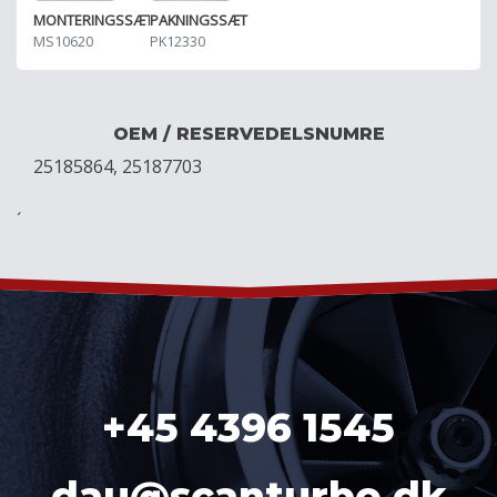
MONTERINGSSÆT
PAKNINGSSÆT
MS10620
PK12330
OEM / RESERVEDELSNUMRE
25185864, 25187703
´
+45 4396 1545
dau@scanturbo.dk