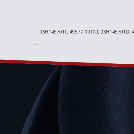
03H145701F, 49577-00100, 03H145701D, 
´