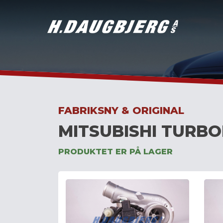
Skip
to
content
FABRIKSNY & ORIGINAL
MITSUBISHI TURBO
PRODUKTET ER PÅ LAGER