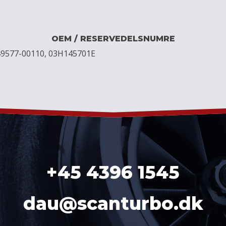
OEM / RESERVEDELSNUMRE
49577-00110, 03H145701E
+45 4396 1545
dau@scanturbo.dk