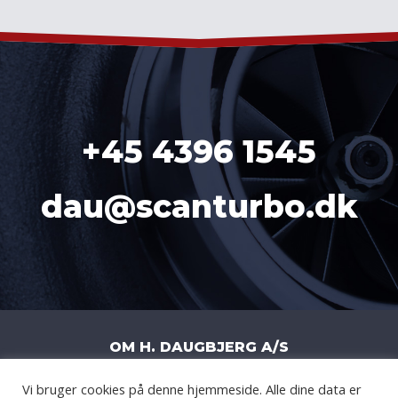
+45 4396 1545
dau@scanturbo.dk
OM H. DAUGBJERG A/S
Vi bruger cookies på denne hjemmeside. Alle dine data er
H. DAUGBJERG A/S
|
LITERBUEN 11J
|