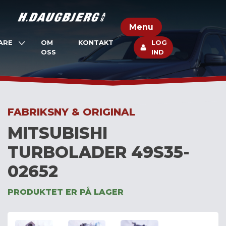
Skip
to
Menu
content
ARE
OM
KONTAKT
LOG
OSS
IND
FABRIKSNY & ORIGINAL
MITSUBISHI
TURBOLADER 49S35-
02652
PRODUKTET ER PÅ LAGER