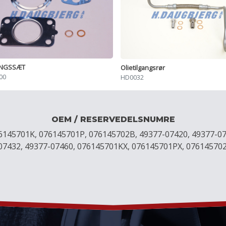
INGSSÆT
Olietilgangsrør
00
HD0032
OEM / RESERVEDELSNUMRE
6145701K, 076145701P, 076145702B, 49377-07420, 49377-07
-07432, 49377-07460, 076145701KX, 076145701PX, 07614570