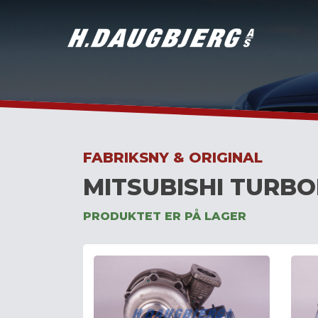
Skip
to
content
FABRIKSNY & ORIGINAL
MITSUBISHI TURBO
PRODUKTET ER PÅ LAGER