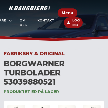
Skip
to
Menu
content
ARE
OM
KONTAKT
LOG
OSS
IND
FABRIKSNY & ORIGINAL
BORGWARNER
TURBOLADER
53039880521
PRODUKTET ER PÅ LAGER