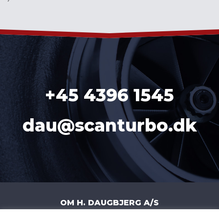
´
+45 4396 1545
dau@scanturbo.dk
OM H. DAUGBJERG A/S