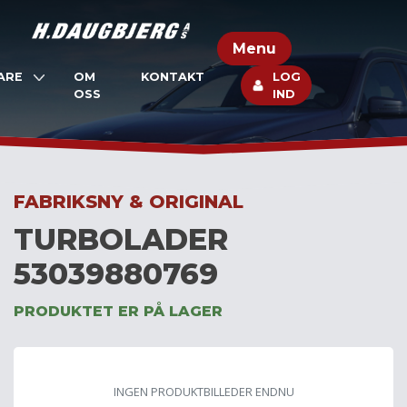
Skip
to
Menu
content
ARE
OM
KONTAKT
LOG
OSS
IND
FABRIKSNY & ORIGINAL
TURBOLADER
53039880769
PRODUKTET ER PÅ LAGER
INGEN PRODUKTBILLEDER ENDNU