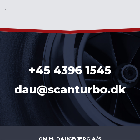
´
+45 4396 1545
dau@scanturbo.dk
OM H. DAUGBJERG A/S