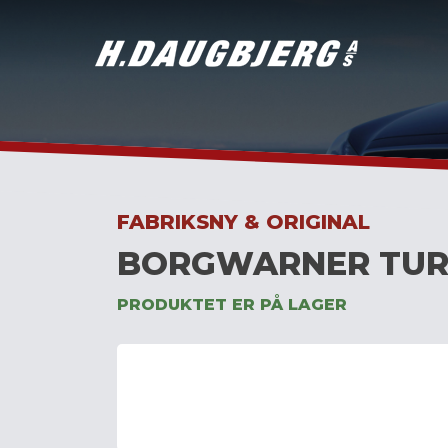
Skip
to
content
FABRIKSNY & ORIGINAL
BORGWARNER TUR
PRODUKTET ER PÅ LAGER