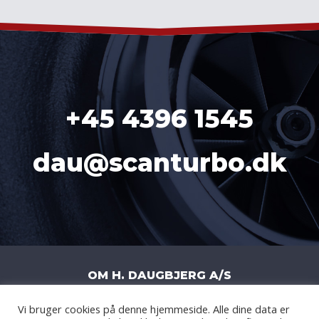
+45 4396 1545
dau@scanturbo.dk
OM H. DAUGBJERG A/S
Vi bruger cookies på denne hjemmeside. Alle dine data er
H. DAUGBJERG A/S
|
LITERBUEN 11J
|