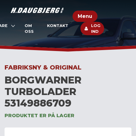
Skip
to
Menu
content
ARE
OM
KONTAKT
LOG
OSS
IND
FABRIKSNY & ORIGINAL
BORGWARNER
TURBOLADER
53149886709
PRODUKTET ER PÅ LAGER