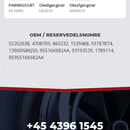
PAKNINGSSÆT
Olieafgangsrør
Olietilgangsrør
PK10690
HDR0010
HD0010
OEM / RESERVEDELSNUMRE
55202638, 4708709, 860232, 1539468, 93187874,
13900N86J50, 9S516K682AA, 93193529, 1789114,
RE9S516K682AA
´
+45 4396 1545