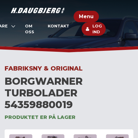
Skip
to
Menu
content
ARE
OM
KONTAKT
LOG
OSS
IND
FABRIKSNY & ORIGINAL
BORGWARNER
TURBOLADER
54359880019
PRODUKTET ER PÅ LAGER