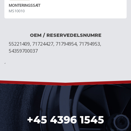
MONTERINGSSÆT
MS10010
OEM / RESERVEDELSNUMRE
55221409, 71724427, 71794954, 71794953,
54359700037
´
+45 4396 1545