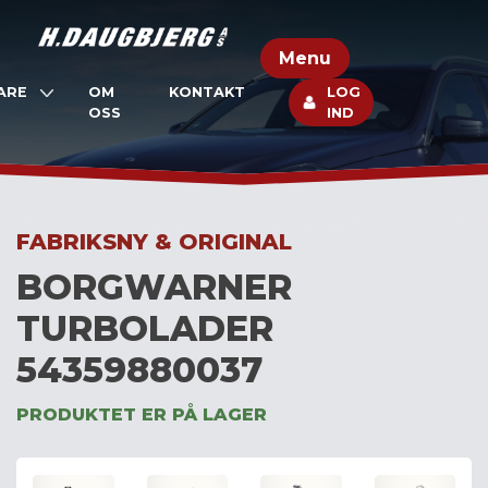
Skip
to
Menu
content
ARE
OM
KONTAKT
LOG
OSS
IND
FABRIKSNY & ORIGINAL
BORGWARNER
TURBOLADER
54359880037
PRODUKTET ER PÅ LAGER