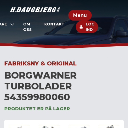
Skip
to
Menu
content
ARE
OM
KONTAKT
LOG
OSS
IND
FABRIKSNY & ORIGINAL
BORGWARNER
TURBOLADER
54359980060
PRODUKTET ER PÅ LAGER