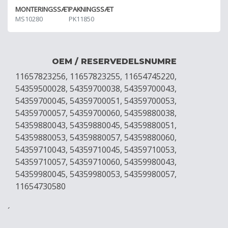
MONTERINGSSÆT
PAKNINGSSÆT
MS10280
PK11850
OEM / RESERVEDELSNUMRE
11657823256, 11657823255, 11654745220,
54359500028, 54359700038, 54359700043,
54359700045, 54359700051, 54359700053,
54359700057, 54359700060, 54359880038,
54359880043, 54359880045, 54359880051,
54359880053, 54359880057, 54359880060,
54359710043, 54359710045, 54359710053,
54359710057, 54359710060, 54359980043,
54359980045, 54359980053, 54359980057,
11654730580
´