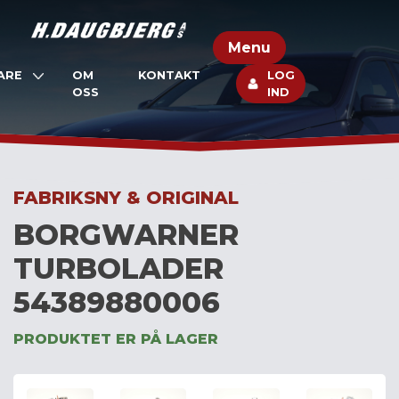
Skip
to
Menu
content
ARE
OM
KONTAKT
LOG
OSS
IND
FABRIKSNY & ORIGINAL
BORGWARNER
TURBOLADER
54389880006
PRODUKTET ER PÅ LAGER