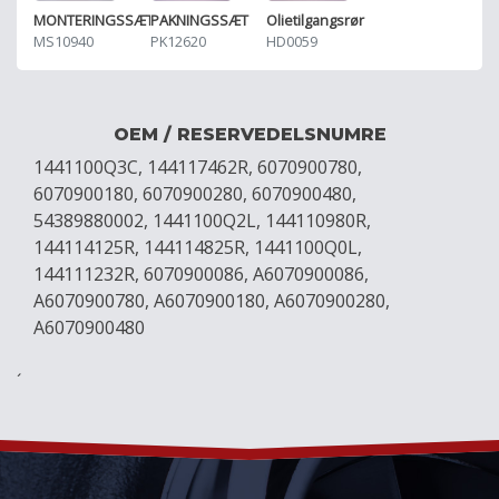
MONTERINGSSÆT
PAKNINGSSÆT
Olietilgangsrør
MS10940
PK12620
HD0059
OEM / RESERVEDELSNUMRE
1441100Q3C, 144117462R, 6070900780,
6070900180, 6070900280, 6070900480,
54389880002, 1441100Q2L, 144110980R,
144114125R, 144114825R, 1441100Q0L,
144111232R, 6070900086, A6070900086,
A6070900780, A6070900180, A6070900280,
A6070900480
´