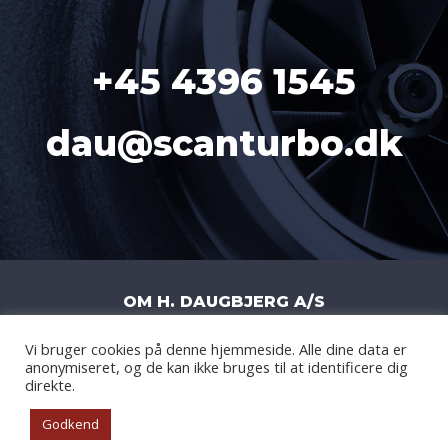
+45 4396 1545
dau@scanturbo.dk
OM H. DAUGBJERG A/S
Vi bruger cookies på denne hjemmeside. Alle dine data er
H. DAUGBJERG A/S
|
LITERBUEN 11J
|
anonymiseret, og de kan ikke bruges til at identificere dig
2740 SKOVLUNDE
|
DANMARK
|
CVR: DK
direkte.
14877908
Godkend