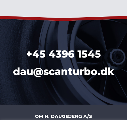
´
+45 4396 1545
dau@scanturbo.dk
OM H. DAUGBJERG A/S