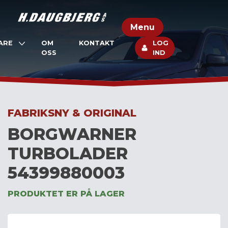
Skip
to
Menu
content
ARE
OM
KONTAKT
LOG
OSS
IND
FABRIKSNY & ORIGINAL
BORGWARNER
TURBOLADER
54399880003
PRODUKTET ER PÅ LAGER