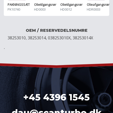
PAKNINGSSÆT
Olieafgangsrør
Olietilgangsrør
Olietilgangsrør
PK10740
HDR0003
HD0003
HD0012
OEM / RESERVEDELSNUMRE
38253010, 38253014, 038253010X, 38253014X
´
+45 4396 1545
dau@scanturbo.dk