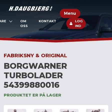
Skip
to
Menu
content
ARE
OM
KONTAKT
LOG
OSS
IND
FABRIKSNY & ORIGINAL
BORGWARNER
TURBOLADER
54399880016
PRODUKTET ER PÅ LAGER