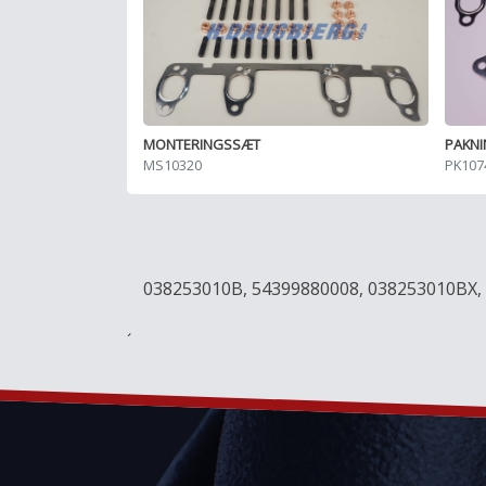
MONTERINGSSÆT
PAKN
MS10320
PK107
038253010B, 54399880008, 038253010BX,
´