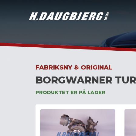
Skip
to
content
FABRIKSNY & ORIGINAL
BORGWARNER TUR
PRODUKTET ER PÅ LAGER