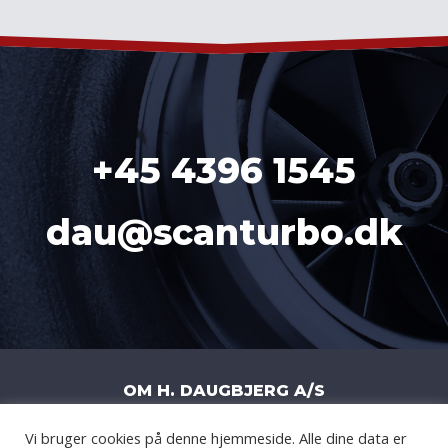
+45 4396 1545
dau@scanturbo.dk
OM H. DAUGBJERG A/S
Vi bruger cookies på denne hjemmeside. Alle dine data er
H. DAUGBJERG A/S
|
LITERBUEN 11J
|