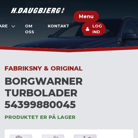
Skip
to
Menu
content
ARE
OM
KONTAKT
LOG
OSS
IND
FABRIKSNY & ORIGINAL
BORGWARNER
TURBOLADER
54399880045
PRODUKTET ER PÅ LAGER