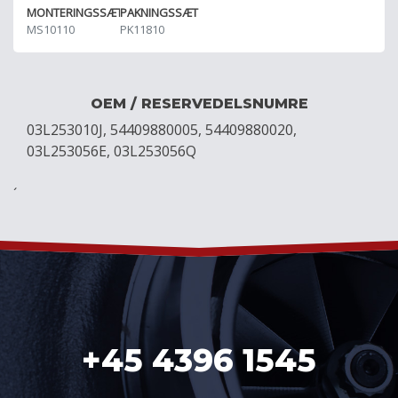
MONTERINGSSÆT
PAKNINGSSÆT
MS10110
PK11810
OEM / RESERVEDELSNUMRE
03L253010J, 54409880005, 54409880020,
03L253056E, 03L253056Q
´
+45 4396 1545