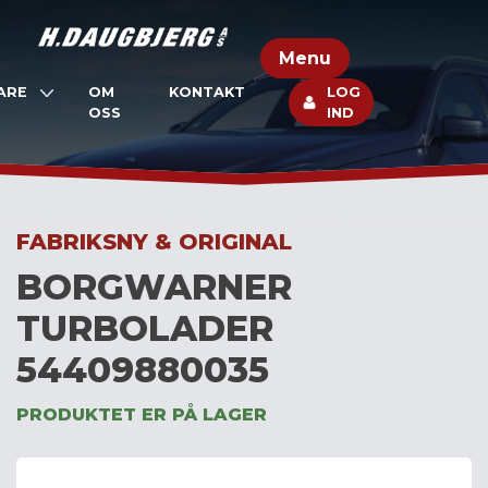
Skip
to
Menu
content
ARE
OM
KONTAKT
LOG
OSS
IND
FABRIKSNY & ORIGINAL
BORGWARNER
TURBOLADER
54409880035
PRODUKTET ER PÅ LAGER