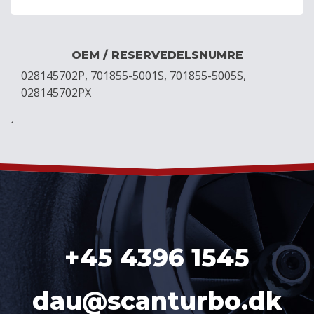
OEM / RESERVEDELSNUMRE
028145702P, 701855-5001S, 701855-5005S,
028145702PX
´
+45 4396 1545
dau@scanturbo.dk