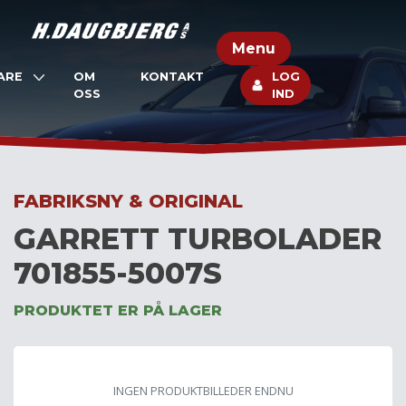
Skip
to
Menu
content
ARE
OM
KONTAKT
LOG
OSS
IND
FABRIKSNY & ORIGINAL
GARRETT TURBOLADER
701855-5007S
PRODUKTET ER PÅ LAGER
INGEN PRODUKTBILLEDER ENDNU