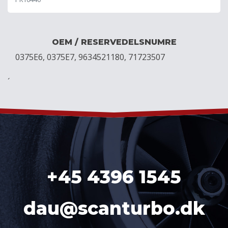
OEM / RESERVEDELSNUMRE
0375E6, 0375E7, 9634521180, 71723507
´
+45 4396 1545
dau@scanturbo.dk