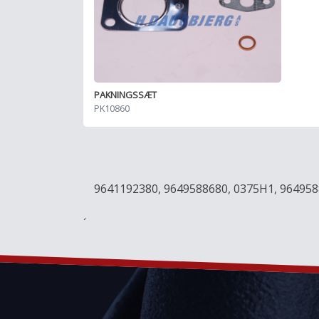
PAKNINGSSÆT
PK10860
9641192380, 9649588680, 0375H1, 964958
´