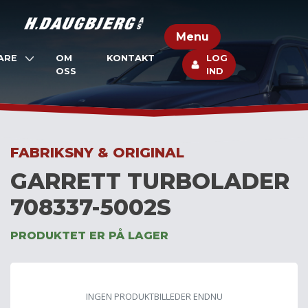
Skip
to
Menu
content
ARE
OM
KONTAKT
LOG
OSS
IND
FABRIKSNY & ORIGINAL
GARRETT TURBOLADER
708337-5002S
PRODUKTET ER PÅ LAGER
INGEN PRODUKTBILLEDER ENDNU