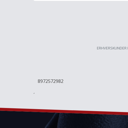
ERHVERSKUNDER 
8972572982
´