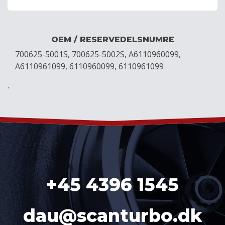
OEM / RESERVEDELSNUMRE
700625-5001S, 700625-5002S, A6110960099,
A6110961099, 6110960099, 6110961099
´
+45 4396 1545
dau@scanturbo.dk