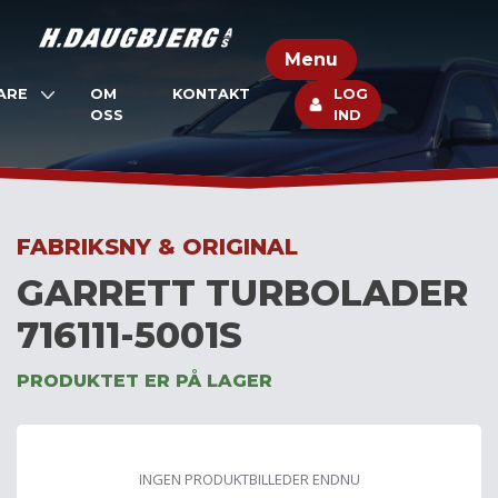
Skip
to
Menu
content
ARE
OM
KONTAKT
LOG
OSS
IND
FABRIKSNY & ORIGINAL
GARRETT TURBOLADER
716111-5001S
PRODUKTET ER PÅ LAGER
INGEN PRODUKTBILLEDER ENDNU