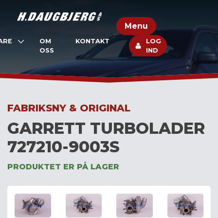
Skip
to
Menu
content
ARE
OM
KONTAKT
LOG
OSS
IND
FABRIKSNY & ORIGINAL
GARRETT TURBOLADER
727210-9003S
PRODUKTET ER PÅ LAGER